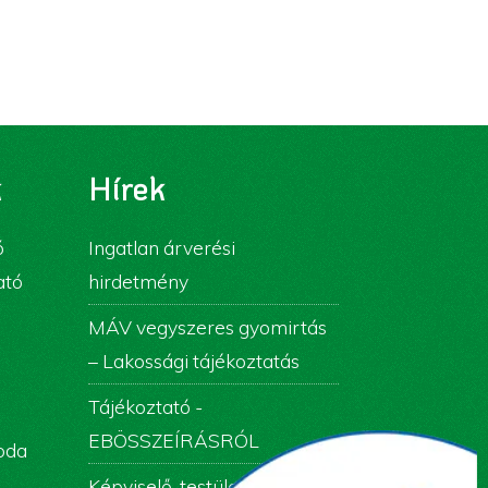
k
Hírek
ó
Ingatlan árverési
ató
hirdetmény
MÁV vegyszeres gyomirtás
– Lakossági tájékoztatás
Tájékoztató -
EBÖSSZEÍRÁSRÓL
roda
Képviselő-testületi ülés