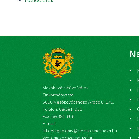
Na
Mezőkovácsháza Város
Önkormányzata
5800 Mezőkovácsháza Árpád u. 176.
Telefon: 68/381-011
Fax: 68/381-656
E-mail:
titkarsagpolghiv@mezokovacshaza.hu
Web: mezokovacshaza.hu