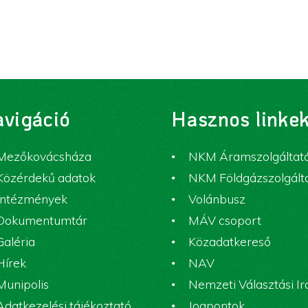
vigáció
Hasznos linke
Mezőkovácsháza
NKM Áramszolgáltat
Közérdekű adatok
NKM Földgázszolgált
Intézmények
Volánbusz
Dokumentumtár
MÁV csoport
Galéria
Közadatkereső
Hírek
NAV
Munipolis
Nemzeti Választási I
Adatkezelési tájékoztató
Jogpontok