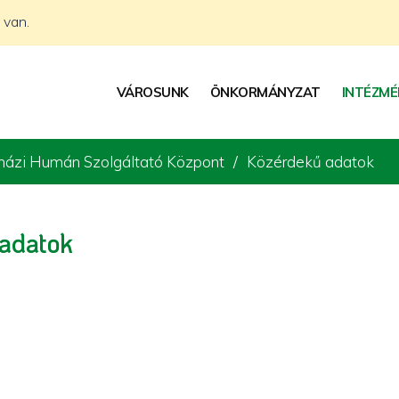
 van.
VÁROSUNK
ÖNKORMÁNYZAT
INTÉZMÉ
ázi Humán Szolgáltató Központ
Közérdekű adatok
 adatok