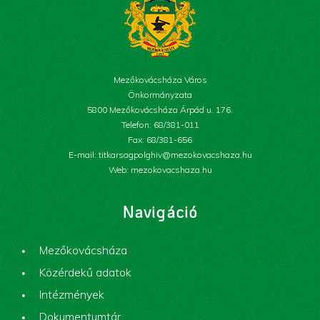
Mezőkovácsháza Város
Önkormányzata
5800 Mezőkovácsháza Árpád u. 176.
Telefon: 68/381-011
Fax: 68/381-656
E-mail: titkarsagpolghiv@mezokovacshaza.hu
Web: mezokovacshaza.hu
Navigáció
Mezőkovácsháza
Közérdekű adatok
Intézmények
Dokumentumtár