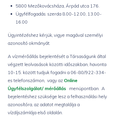
5800 Mezőkovácsháza, Árpád utca 176.
Ügyfélfogadás: szerda 8.00-12.00, 13.00-
16.00
Ügyintézéshez kérjük, vigye magával személyi
azonosító okmányát.
A vízmérőállás bejelentését a Társaságunk által
végzett leolvasások közötti időszakban, havonta
10-15. között tudjuk fogadni a 06-80/922-334-
es telefonszámon, vagy az
Online
Ügyfélszolgálat/ mérőállás
menüpontban. A
bejelentéshez szüksége lesz a felhasználási hely
azonosítóra, az adatot megtalálja a
vízdíjszámlája első oldalán.