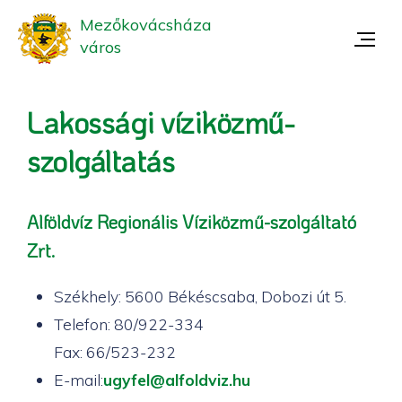
Mezőkovácsháza
város
Lakossági víziközmű-
szolgáltatás
Alföldvíz Regionális Víziközmű-szolgáltató
Zrt.
Székhely: 5600 Békéscsaba, Dobozi út 5.
Telefon: 80/922-334
Fax: 66/523-232
E-mail:
ugyfel@alfoldviz.hu