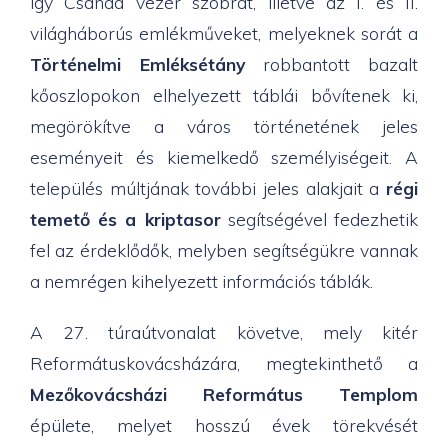
így Csanád vezér szobrát, illetve az I. és II.
világháborús emlékműveket, melyeknek sorát a
Történelmi Emléksétány
robbantott bazalt
kőoszlopokon elhelyezett táblái bővítenek ki,
megörökítve a város történetének jeles
eseményeit és kiemelkedő személyiségeit. A
település múltjának további jeles alakjait a
régi
temető és a kriptasor
segítségével fedezhetik
fel az érdeklődők, melyben segítségükre vannak
a nemrégen kihelyezett információs táblák.
A 27. túraútvonalat követve, mely kitér
Reformátuskovácsházára, megtekinthető a
Mezőkovácsházi Református Templom
épülete, melyet hosszú évek törekvését