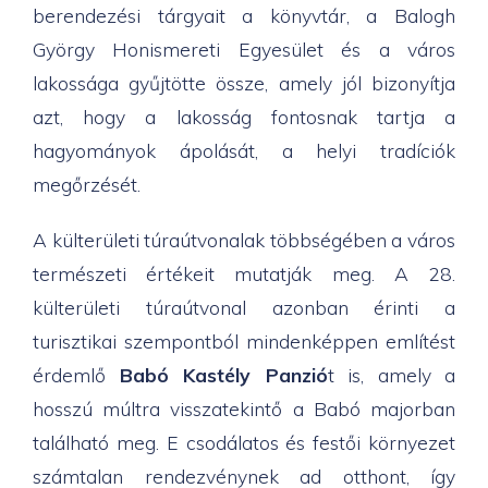
berendezési tárgyait a könyvtár, a Balogh
György Honismereti Egyesület és a város
lakossága gyűjtötte össze, amely jól bizonyítja
azt, hogy a lakosság fontosnak tartja a
hagyományok ápolását, a helyi tradíciók
megőrzését.
A külterületi túraútvonalak többségében a város
természeti értékeit mutatják meg. A 28.
külterületi túraútvonal azonban érinti a
turisztikai szempontból mindenképpen említést
érdemlő
Babó Kastély Panzió
t is, amely a
hosszú múltra visszatekintő a Babó majorban
található meg. E csodálatos és festői környezet
számtalan rendezvénynek ad otthont, így