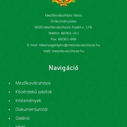
Mezőkovácsháza Város
Önkormányzata
5800 Mezőkovácsháza Árpád u. 176.
Telefon: 68/381-011
Fax: 68/381-656
E-mail: titkarsagpolghiv@mezokovacshaza.hu
Web: mezokovacshaza.hu
Navigáció
Mezőkovácsháza
Közérdekű adatok
Intézmények
Dokumentumtár
Galéria
Hírek