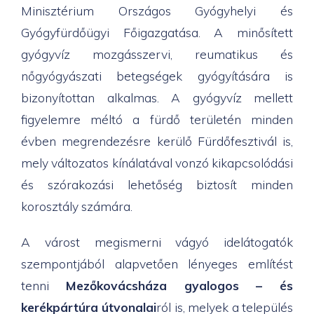
Minisztérium Országos Gyógyhelyi és
Gyógyfürdőügyi Főigazgatása. A minősített
gyógyvíz mozgásszervi, reumatikus és
nőgyógyászati betegségek gyógyítására is
bizonyítottan alkalmas. A gyógyvíz mellett
figyelemre méltó a fürdő területén minden
évben megrendezésre kerülő Fürdőfesztivál is,
mely változatos kínálatával vonzó kikapcsolódási
és szórakozási lehetőség biztosít minden
korosztály számára.
A várost megismerni vágyó idelátogatók
szempontjából alapvetően lényeges említést
tenni
Mezőkovácsháza gyalogos – és
kerékpártúra útvonalai
ról is, melyek a település